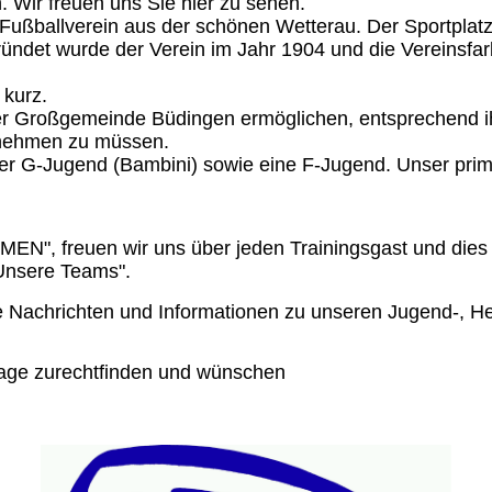
n.
Wir freuen uns Sie hier zu sehen.
 Fußballverein aus
der schönen Wetterau. Der Sportplat
ündet wurde der Verein im Jahr 1904 und
die Vereinsfa
 kurz.
r Großgemeinde Büdingen ermöglichen, entsprechend ih
 nehmen zu müssen.
der G-Jugend (Bambini) sowie eine F-Jugend.
Unser primä
MMEN",
freuen wir uns über jeden Trainingsgast und dies
"Unsere Teams".
elle Nachrichten und Informationen zu unseren
Jugend-,
He
page zurechtfinden und wünschen