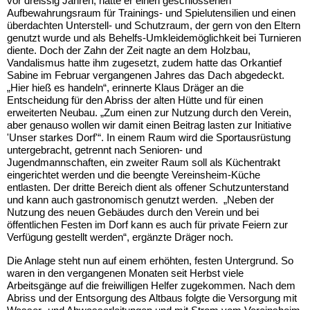
vor dreissig Jahren, hatte er einen geschlossenen
Aufbewahrungsraum für Trainings- und Spielutensilien und einen
überdachten Unterstell- und Schutzraum, der gern von den Eltern
genutzt wurde und als Behelfs-Umkleidemöglichkeit bei Turnieren
diente. Doch der Zahn der Zeit nagte an dem Holzbau,
Vandalismus hatte ihm zugesetzt, zudem hatte das Orkantief
Sabine im Februar vergangenen Jahres das Dach abgedeckt.
„Hier hieß es handeln“, erinnerte Klaus Dräger an die
Entscheidung für den Abriss der alten Hütte und für einen
erweiterten Neubau. „Zum einen zur Nutzung durch den Verein,
aber genauso wollen wir damit einen Beitrag lasten zur Initiative
'Unser starkes Dorf'“. In einem Raum wird die Sportausrüstung
untergebracht, getrennt nach Senioren- und
Jugendmannschaften, ein zweiter Raum soll als Küchentrakt
eingerichtet werden und die beengte Vereinsheim-Küche
entlasten. Der dritte Bereich dient als offener Schutzunterstand
und kann auch gastronomisch genutzt werden. „Neben der
Nutzung des neuen Gebäudes durch den Verein und bei
öffentlichen Festen im Dorf kann es auch für private Feiern zur
Verfügung gestellt werden“, ergänzte Dräger noch.
Die Anlage steht nun auf einem erhöhten, festen Untergrund. So
waren in den vergangenen Monaten seit Herbst viele
Arbeitsgänge auf die freiwilligen Helfer zugekommen. Nach dem
Abriss und der Entsorgung des Altbaus folgte die Versorgung mit