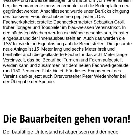
Wasser- und Abwasserleitungen und mit Strom vom Vereinsheim
her, die Fundamente mussten errichtet und die Bodenplatten neu
gegründet werden. Anschliessend wurde unter Berücksichtigung
des passiven Feuchteschutzes neu gepflastert. Das
Fachwerkskelett erstellte Dachdeckermeister Sebastian Groll,
früher Torjäger und Topspieler im blau-weissen Vereinstrikot. In
den nächsten Wochen werden die Wände geschlossen, Fenster
eingebaut und der Innenausbau steht an. Auch das werden die
TSV-ler wieder in Eigenleistung auf die Beine stellen. Die gesamte
neue Anlage ist 15 Meter lang und sechs Meter breit und
beinhaltet auch die gepflasterte Fläche für das acht Meter lange
Vereinszelt, das bei Bedarf bei Turniern und Feiern aufgestellt
werden kann und zusammen mit dem neuen Fachwerkgebäude
rund 150 Personen Platz bietet. Für dieses Engagement des
Vereins dankte jetzt auch Ortsvorsteher Peter Wiedenhöfer bei
der Übergabe der Spende.
Die Bauarbeiten gehen voran!
Der baufällige Unterstand ist abgerissen und der neue