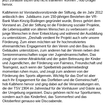
jetzt zuhause sitzen und nicht trainieren können“, hob Dräger
hervor.
Kalbhennn ist Vorstandsvorsitzende der Stiftung, die im Jahr 2012
anlässlich des Jubiläums zum 150-jährigen Bestehen der VR-
Bank Main-Kinzig-Büdingen gegründet wurde, Bress gehört dem
Vorstand an. Ziel der Stiftung ist die Förderung sozialer Projekte,
die Lebensqualität von älteren Menschen zu verbessern und
junge Menschen in ihrer Entwicklung und während der Ausbildung
zu unterstützen. „Deshalb verdient Ihr Projekt auch sehr unsere
Förderung. Zum einen möchten wir Ihr hochmotiviertes
ehrenamtliches Engagement für den Verein und den Bau des
Gebäudes unterstützen, zum anderen hat der Verein neben drei
Seniorenmannschaften sogar vier Jugendmannschaften. Das
zeugt von seiner Attraktivität und der guten Betreuung der Kinder
und Jugendlichen, der Förderung von Fairness, Freundschaft und
Teamgeist, auch wenn der Spielbetrieb pandemiebedingt
momentan ruhen muss, und zeugt zum anderen von der
Förderung des Sports allgemein. Wichtig für das Dorf ist aber
auch Ihr Engagement für das Dorfleben und die Gemeinschaft“,
hob Kalbhenn hervor und ging dabei auf die Veranstaltungen ein,
die der TSV 1904 im Jahreslauf für die Vonhäuser und Gäste aus
der Umgebung organisiert. Dazu gehören nicht nur Sportturniere,
sondern auch das Kinderfest, das Sommerfest und das
Oktoberfest genauso wie Discoabende.